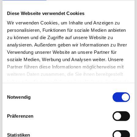
Wir reparieren alle Arten von Baumaschinen. Mit
Diese Webseite verwendet Cookies
unserem Know-how setzen wir Ihre Maschinen
wieder professionell instand.
Wir verwenden Cookies, um Inhalte und Anzeigen zu
personalisieren, Funktionen für soziale Medien anbieten
Wir führen ordnungsgemäße Inspektionen nach
zu können und die Zugriffe auf unsere Website zu
Herstellervorgaben durch, warten Ihre Fahrzeuge
analysieren. Außerdem geben wir Informationen zu Ihrer
und machen sie fit für die TÜV-Prüfung.
Verwendung unserer Website an unsere Partner für
soziale Medien, Werbung und Analysen weiter. Unsere
Partner führen diese Informationen möglicherweise mit
Zudem nehmen wir auch die UVV-Prüfung ab.
weiteren Daten zusammen, die Sie ihnen bereitgestellt
haben oder die sie im Rahmen Ihrer Nutzung der Dienste
Neben unseren Reparatur- und
gesammelt haben.
Wartungsdienstleistungen bieten wir auch eine
Einwilligungsauswahl
Notwendig
breite Palette an neuen und gebrauchten
Baumaschinen zum Verkauf an. Unser Sortiment
umfasst hochwertige Maschinen führender
Präferenzen
Hersteller, die für Zuverlässigkeit und
Leistungsfähigkeit stehen.
Statistiken