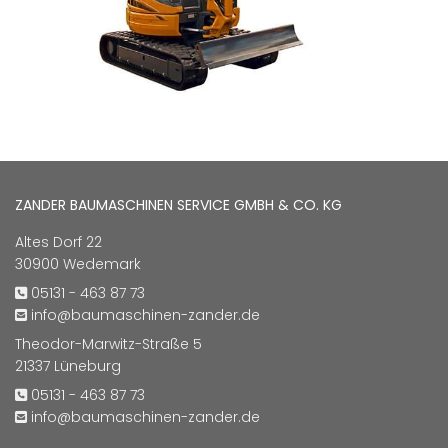
ZANDER BAUMASCHINEN SERVICE GMBH & CO. KG
Altes Dorf 22
30900 Wedemark
05131 - 463 87 73

info@baumaschinen-zander.de

Theodor-Marwitz-Straße 5
21337 Lüneburg
05131 - 463 87 73

info@baumaschinen-zander.de
