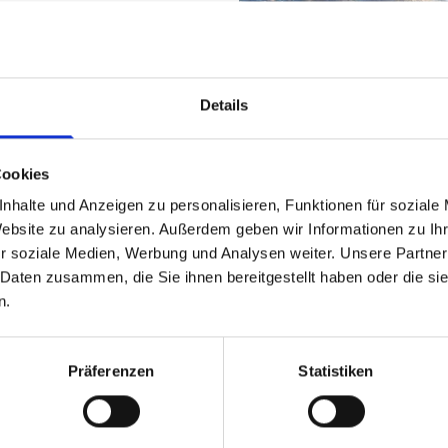
nische Funktionsfähigkeit
Repariert werden unter
 Kettenbagger. Darüber
er aus. Großgeräte bringen
Details
er in Form. So sorgen wir
feln und anderen
Cookies
nd von Reifen und Ketten
nhalte und Anzeigen zu personalisieren, Funktionen für soziale
e Reparaturleistungen im
Website zu analysieren. Außerdem geben wir Informationen zu I
r soziale Medien, Werbung und Analysen weiter. Unsere Partner
 Daten zusammen, die Sie ihnen bereitgestellt haben oder die s
n.
Präferenzen
Statistiken