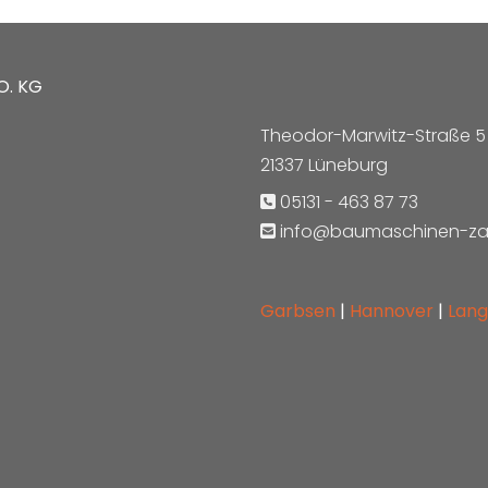
O. KG
Theodor-Marwitz-Straße 5
21337 Lüneburg
05131 - 463 87 73

info@baumaschinen-za

Garbsen
|
Hannover
|
Lan