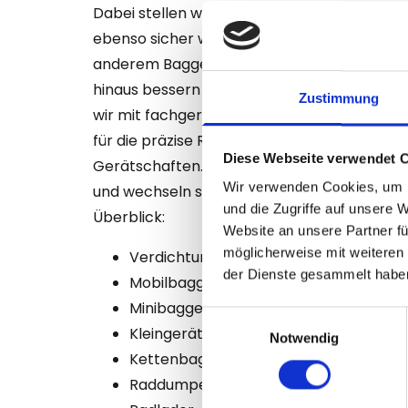
Dabei stellen wir die mechanische und tech
ebenso sicher wie die Verkehrssicherheit. 
anderem Bagger, Radlader, Raddumper und
hinaus bessern wir Kleingeräte und Anhäng
Zustimmung
wir mit fachgerechten Schweißarbeiten wied
für die präzise Reparatur von Baggerschau
Diese Webseite verwendet 
Gerätschaften. Zudem prüfen wir den Zusta
Wir verwenden Cookies, um I
und wechseln sie bei Bedarf aus. Hier unser
und die Zugriffe auf unsere 
Überblick:
Website an unsere Partner fü
möglicherweise mit weiteren
Verdichtungsgeräte
der Dienste gesammelt habe
Mobilbagger
Minibagger
Einwilligungsauswahl
Kleingeräte
Notwendig
Kettenbagger
Raddumper