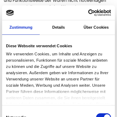
und Funktionsweise der Waren nicht notwendigen
Umgang mit ihnen zurückzuführen ist.
Muster-Widerrufsformular
(Wenn Sie den Vertrag widerrufen wollen, dann füllen
Zustimmung
Details
Über Cookies
Sie bitte dieses Formular aus und senden Sie es
zurück.)
Diese Webseite verwendet Cookies
An Zander Baumaschinen Service GmbH & Co.
KG, Altes Dorf 22, 30900 Wedemark,
Wir verwenden Cookies, um Inhalte und Anzeigen zu
info@baumaschinen-zander.de, Deutschland
personalisieren, Funktionen für soziale Medien anbieten
zu können und die Zugriffe auf unsere Website zu
Hiermit widerrufe(n) ich/wir (*) den von mir/uns
analysieren. Außerdem geben wir Informationen zu Ihrer
(*) abgeschlossenen Vertrag über den Kauf der
Verwendung unserer Website an unsere Partner für
folgenden Waren (*)/die Erbringung der
soziale Medien, Werbung und Analysen weiter. Unsere
folgenden Dienstleistung (*)
Partner führen diese Informationen möglicherweise mit
Bestellt am (*)/erhalten am (*)
weiteren Daten zusammen, die Sie ihnen bereitgestellt
haben oder die sie im Rahmen Ihrer Nutzung der Dienste
Name des/der Verbraucher(s)
gesammelt haben.
Einwilligungsauswahl
Anschrift des/der Verbraucher(s)